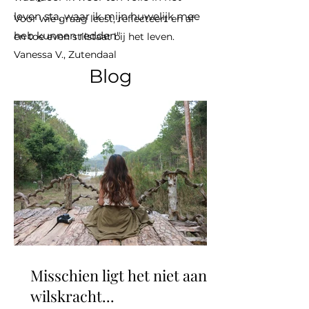
leven sta, waar ik mijn huwelijk mee
Voor wie graag leest, reflecteert en af
heb kunnen redden"
en toe even stilstaat bij het leven.
Vanessa V., Zutendaal
Blog
Misschien ligt het niet aan je
wilskracht...