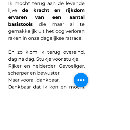
Ik mocht terug aan de levende 
lijve 
de kracht en rijkdom 
ervaren van een aantal 
basistools
 die maar al te 
gemakkelijk uit het oog verloren 
raken in onze dagelijkse ratrace.
En zo klom ik terug overeind, 
dag na dag. Stukje voor stukje.
Rijker en helderder. Gevoeliger, 
scherper en bewuster.
Maar vooral, dankbaar.
Dankbaar dat ik kon en mocht 
ervaren en daardoor kon 
aanvullen en verrijken. 
Dat me opnieuw duidelijk werd 
hoe essentieel het is wat we 
doen en brengen in onze 
Energy Boostcamp
 en dat je 