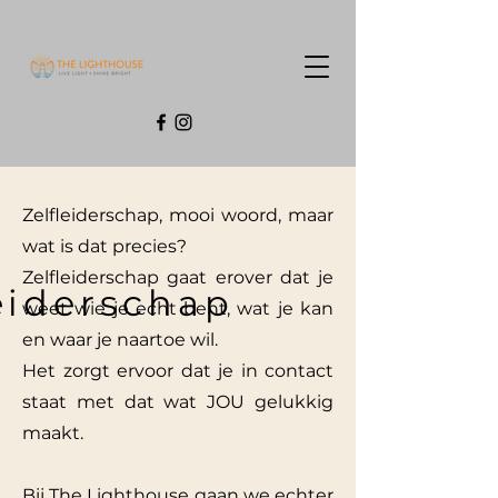
Zelfleiderschap, mooi woord, maar
wat is dat precies?
Zelfleiderschap gaat erover dat je
eiderschap
weet wie je echt bent, wat je kan
en waar je naartoe wil.
Het zorgt ervoor dat je in contact
staat met dat wat JOU gelukkig
maakt.
Bij The Lighthouse gaan we echter