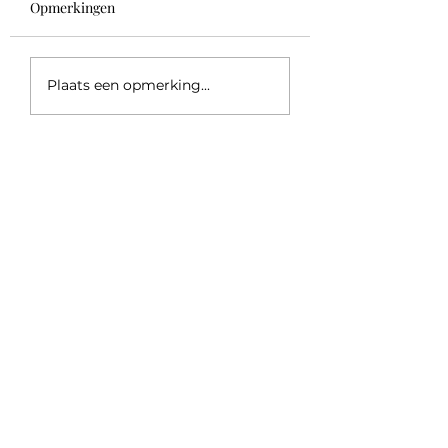
Opmerkingen
Triggers
Lunch conversatie
Plaats een opmerking...