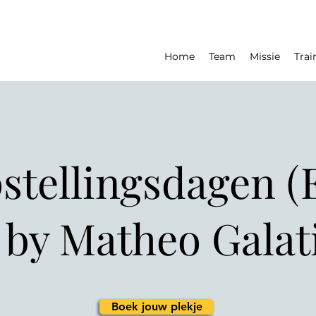
Home
Team
Missie
Trai
stellingsdagen (
 by Matheo Galat
Boek jouw plekje