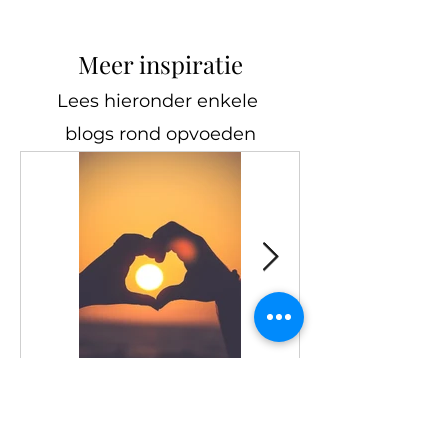
Meer inspiratie
Lees hieronder enkele
blogs rond opvoeden
Liefde moet je
Zorg dragen
verdienen
voor een ander,